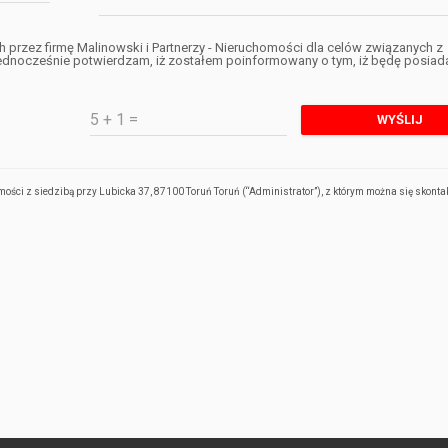
rzez firmę Malinowski i Partnerzy - Nieruchomości dla celów związanych z
jednocześnie potwierdzam, iż zostałem poinformowany o tym, iż będę posiad
ści z siedzibą przy Lubicka 37, 87100 Toruń Toruń (“Administrator”), z którym można się skont