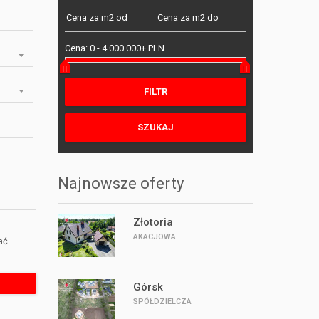
Cena:
0
-
4 000 000+ PLN
Najnowsze oferty
Złotoria
AKACJOWA
ać
Górsk
SPÓŁDZIELCZA