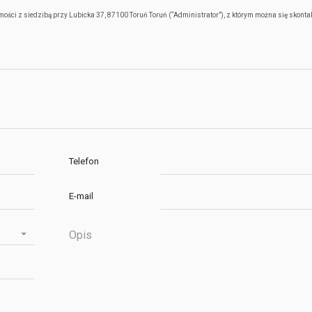
ści z siedzibą przy Lubicka 37, 87100 Toruń Toruń (“Administrator”), z którym można się skont
Telefon
E-mail