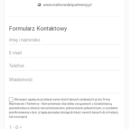
www.malinowskiipartnerzy.pl
Formularz Kontaktowy
Wyrażam zgodę na przetwarzanie moich danych osobowych przez firmę
Malinowski i Partnerzy - Nieruchomości dla celów związanych z działalnością
pośrednictwa w obrocie nieruchomościami, jednocześnie potwierdzam, iż zostałem
poinformowany o tym, iż będę posiadać dostęp do treści swoich danych do ich edycji
lub usunięcia.