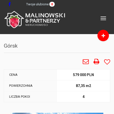
Twoje ulubione
0
Toggle
navigat
Górsk
CENA
579 000 PLN
POWIERZCHNIA
87,35 m2
LICZBA POKOI
4